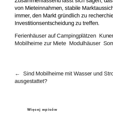
Zusammenfassend lässt sich sagen, dass M
von Mieteinnahmen, stabile Marktaussicht
immer, den Markt gründlich zu recherchi
Investitionsentscheidung zu treffen.
Ferienhäuser auf Campingplätzen
Kuner
Mobilheime zur Miete
Modulhäuser
Som
←
Sind Mobilheime mit Wasser und St
ausgestattet?
Więcej wpisów