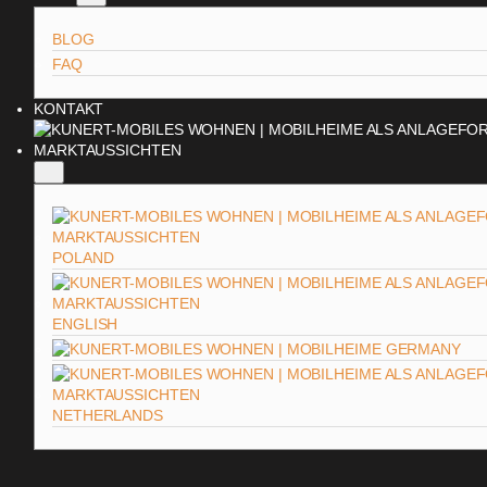
BLOG
FAQ
KONTAKT
POLAND
ENGLISH
GERMANY
NETHERLANDS