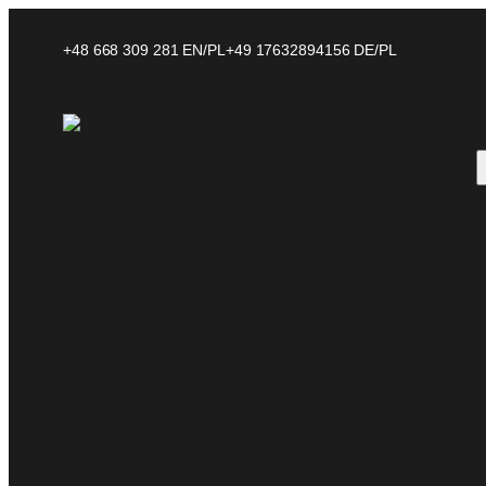
+48 668 309 281
EN/PL
+
49 17632894156
DE/PL