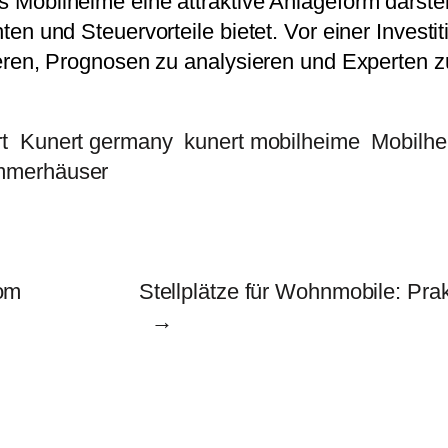
obilheime eine attraktive Anlageform darstell
en und Steuervorteile bietet. Vor einer Investi
eren, Prognosen zu analysieren und Experten zu
t
Kunert germany
kunert mobilheime
Mobilhe
merhäuser
rom
Stellplätze für Wohnmobile: Pra
→