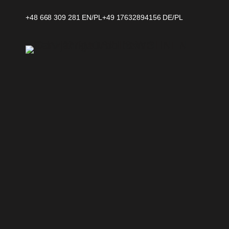
Przejdź
+48 668 309 281
EN/PL
+
49 17632894156
DE/PL
do
treści