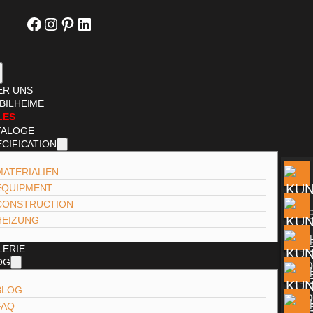
Facebook
Instagram
Pinterest
LinkedIn
ER UNS
BILHEIME
LES
TALOGE
ECIFICATION
MATERIALIEN
EQUIPMENT
CONSTRUCTION
HEIZUNG
LERIE
OG
BLOG
FAQ