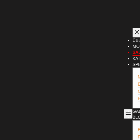
ÜB
MO
SA
KA
SP
GA
BL