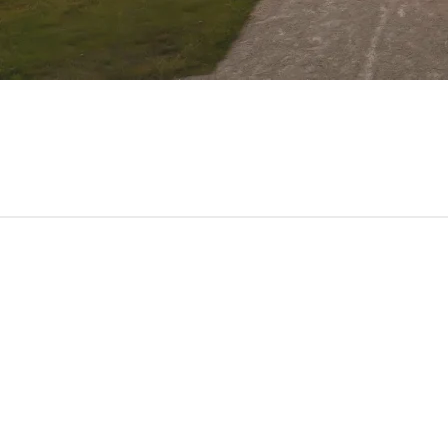
Jetzt anmelden, um die neuesten Up
Abonnieren Sie unseren monatlichen Newsletter für di
Artikel.
Impressum
Sitemap:
Social media:
Kunert Mobi
Facebook
Hersteller 
Instagram
Mobilheime
Linkedin
Katalog Mob