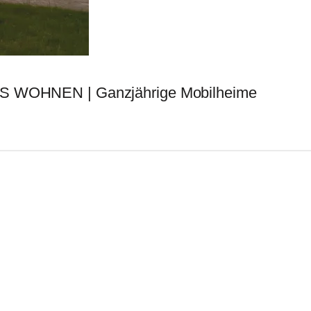
Address:
Chaussee 14C, 39291 Möser
Germany
(Di-Fr 10.00-17.00 Sa 10-14.00): Chaussee
14C, 39291 Möser (bei Magdeburg)