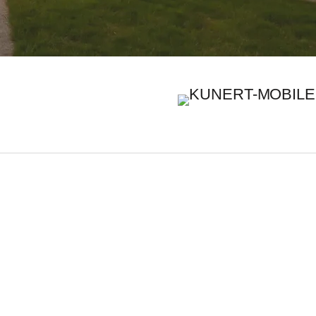
dates zu erhalten
e neuesten Nachrichten und
Contact:
office@kunertmobileswohnen.de
lheime
orders@kunertgroup.eu
von Wohnmobilen
tel.
+48 606 609 477
EN/PL
tel.
+48 668 309 281
EN/PL
ilheime
tel.
+49 17632894156
DE/PL