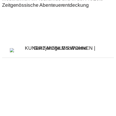
Sign Up To get latest Update
Sign up for our monthly newsletter for the latest
news & articles
Privacy and policy
Regulations
GDPR
Social media:
Facebook