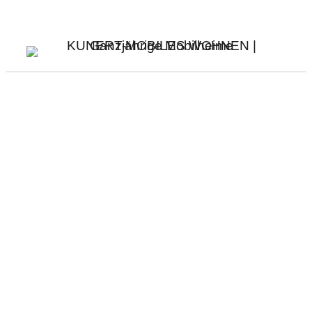
Abonnieren Sie unseren monatlichen Newsletter
für die neuesten Nachrichten und Artikel.
Impressum
Social media:
Facebook
Instagram
Linkedin
You Tube
Pinterest
Sitemap: