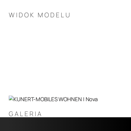
WIDOK MODELU
Po prawej stronie znajduje się 
oddzielne pomieszczenie gospodarcze. Po 
wejściu do domu pierwszym 
pomieszczeniem do którego mamy dostęp 
jest sypialnia, z której możemy przejść 
do łazienki. Z łazienki możemy przejść 
do kolejnej sypialni dziecięcej, która 
może być także kolejną sypialnią dla 
dwojga. Będąc na korytarzu mamy dostęp 
do osobnej toalety. Na samym końcu 
znajduje się duży salon z aneksem 
kuchennym.
GALERIA