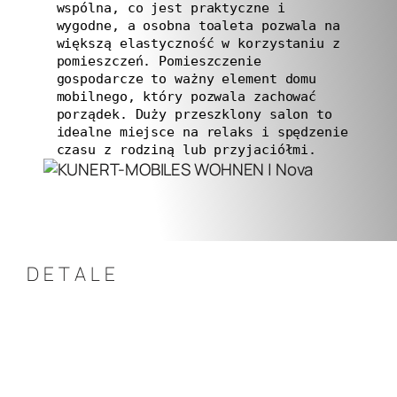
wspólna, co jest praktyczne i 
wygodne, a osobna toaleta pozwala na 
większą elastyczność w korzystaniu z 
pomieszczeń. Pomieszczenie 
gospodarcze to ważny element domu 
mobilnego, który pozwala zachować 
porządek. Duży przeszklony salon to 
idealne miejsce na relaks i spędzenie 
czasu z rodziną lub przyjaciółmi.
DETALE
Domek mobilny Nova to nowoczesna 
konstrukcja zapewniająca komfort i 
funkcjonalność. Po wejściu do domu 
korytarz prowadzi nas do dwóch 
sypialni, w każdej z nich znajdziemy 
duże łóżko, meble oraz pojemną szafę. 