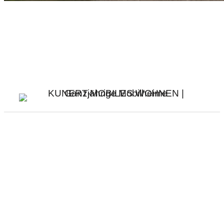
Jetzt anmelden, um die neuesten
Updates zu erhalten
Abonnieren Sie unseren monatlichen Newsletter
für die neuesten Nachrichten und Artikel.
Impressum
Social media:
Facebook
Instagram
Linkedin